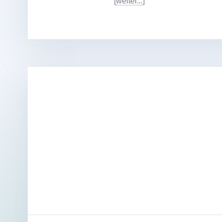
[
weiter...
]