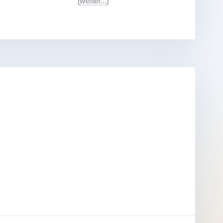
[
weiter...
]