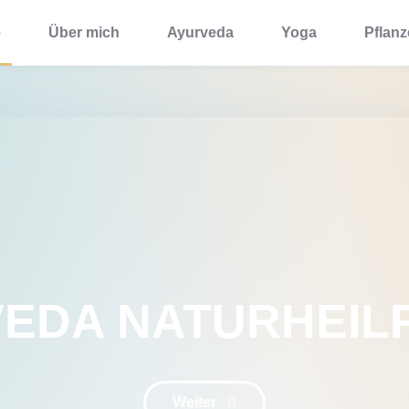
e
Über mich
Ayurveda
Yoga
Pflan
VEDA
NATURHEIL
Weiter